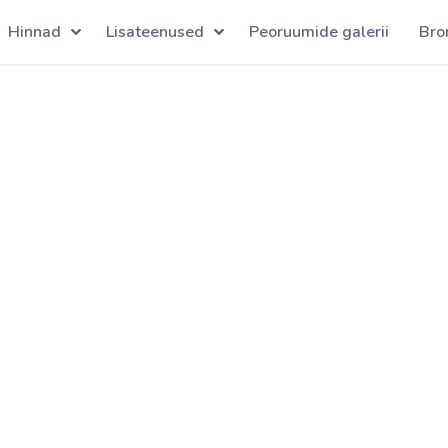
Hinnad
Lisateenused
Peoruumide galerii
Bro