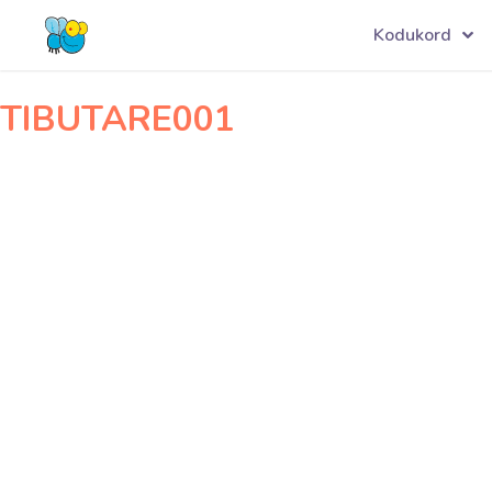
Navigeerimine
SÜDAMEKE001
Kodukord
TIBUTARE001