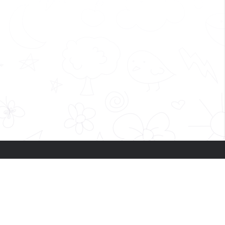
Lahtiolekuajad:
E-N 11:00 - 21:00 R-P 10:00 - 21:00
Mustika Keskus 2.korrus, Karjavälja
4, Tallinn 12918
Tel:
+372 55 21 510