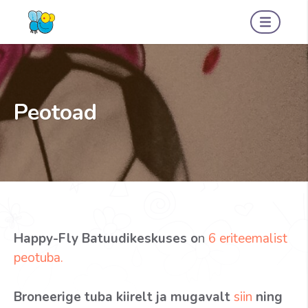
Peotoad
Happy-Fly Batuudikeskuses o
n
6 eriteemalist
peotuba.
Broneerige tuba kiirelt ja mugavalt
siin
ning