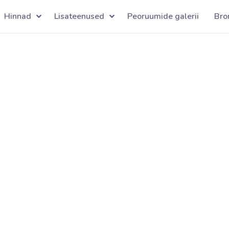
Hinnad
Lisateenused
Peoruumide galerii
Bro