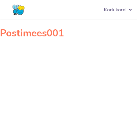
Navigeerimine
Bauhof001
Kodukord
Postimees001