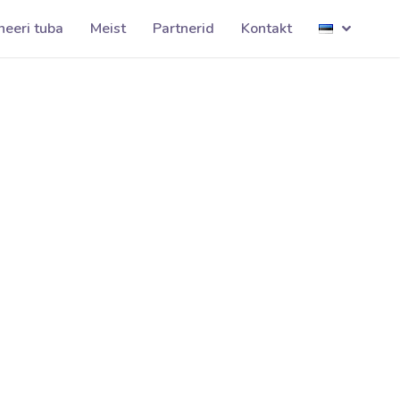
Eestienergia001
neeri tuba
Meist
Partnerid
Kontakt