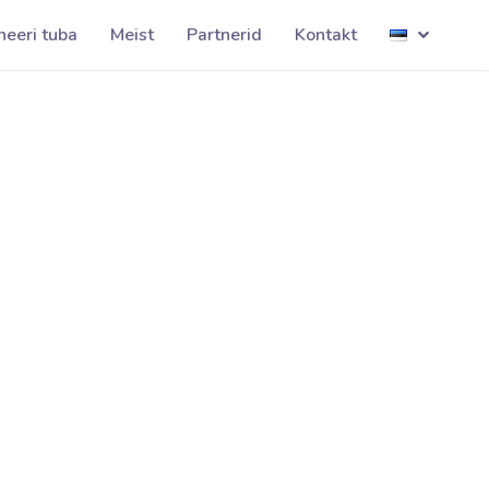
Äripäev001
neeri tuba
Meist
Partnerid
Kontakt