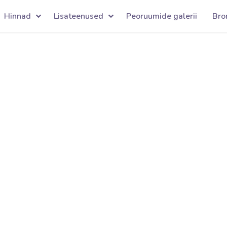
Hinnad
Lisateenused
Peoruumide galerii
Bro