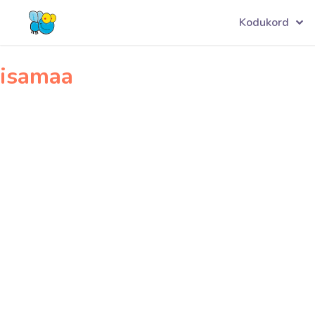
Navigeerimine
byroo001
Kodukord
isamaa