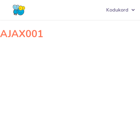
Navigeerimine
FCARARAT001
Kodukord
AJAX001