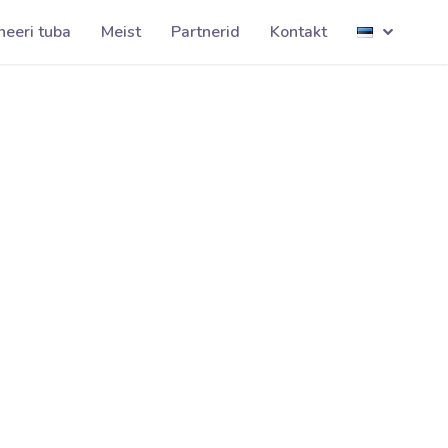
JKVOLTA001
neeri tuba
Meist
Partnerid
Kontakt