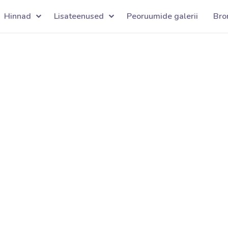
Hinnad
Lisateenused
Peoruumide galerii
Bro